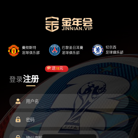
送
18
元
注册
登录