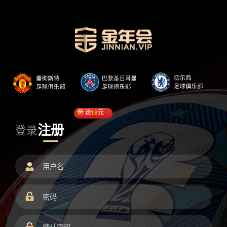
送
18
元
注册
登录